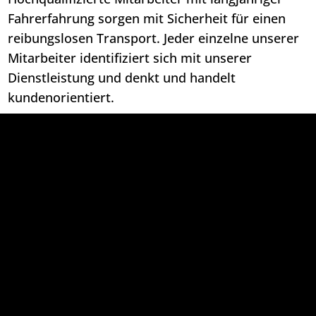
Fahrerfahrung sorgen mit Sicherheit für einen
reibungslosen Transport. Jeder einzelne unserer
Mitarbeiter identifiziert sich mit unserer
Dienstleistung und denkt und handelt
kundenorientiert.
Wir bieten ein qualitativ hochwertiges
Leistungspaket.
Wir stehen Ihnen mit unserem Service bei allen
anstehenden Problemen mit individuellen
Lösungen zur Verfügung.
Wir bieten Ihnen eine Vielzahl unterschiedlicher
Dienstleistungen an.
Ständig bemühen wir uns um die Verbesserung