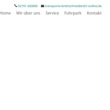
02191 420006
transporte-brettschneider@t-online.de
Home
Wir über uns
Service
Fuhrpark
Kontakt